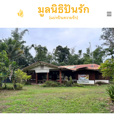
Skip
มูลนิธิปันรัก
to
content
(แบ่งปันความรัก)
(Press
Enter)