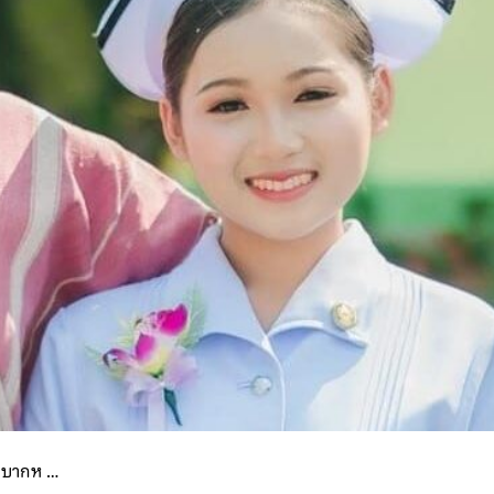
ลำบากห …