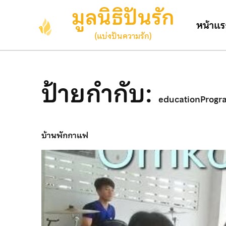
Skip
มูลนิธิปันรัก
to
หน้าแ
content
(แบ่งปันความรัก)
(Press
Enter)
ป้ายกำกับ:
educationProgr
บ้านพักกาแฟ